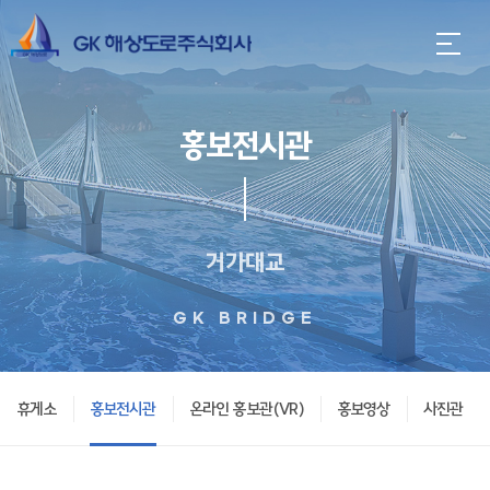
홍보전시관
거가대교
GK BRIDGE
휴게소
홍보전시관
온라인 홍보관(VR)
홍보영상
사진관