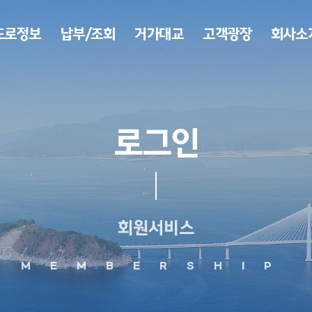
도로정보
납부/조회
거가대교
고객광장
회사소
로그인
회원서비스
MEMBERSHIP