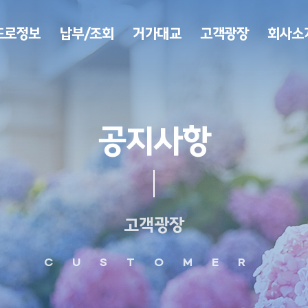
도로정보
납부/조회
거가대교
고객광장
회사소
공지사항
고객광장
CUSTOMER