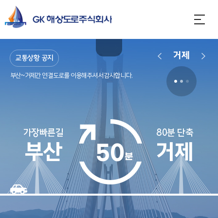
도로상황 문의전화 1433-45
거제
교통상황 공지
부산~거제간 연결도로를 이용해주셔서 감사합니다.
도로상황 문의전화 1433-45
부산~거제간 연결도로를 이용해주셔서 감사합니다.
가장빠른길
80분 단축
부산
거제
50
분
거제휴게
가덕휴게소