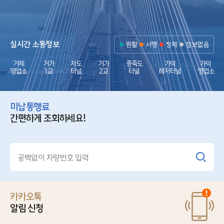
거가대교를 한눈에 담을 수 있는
각종 포토존과 홍보전시관, 조각공원, 산책로 등
및 휴식공간이 마련되어 있습니다
볼거리가 가득한 가덕휴게소로 놀러오세요!
실시간 소통정보
원활
서행
정체
정보없음
거제
거가
저도
거가
중죽도
가덕
가덕
영업소
1교
터널
2교
터널
해저터널
영업소
미납통행료
간편하게 조회하세요!
카카오톡
알림 신청