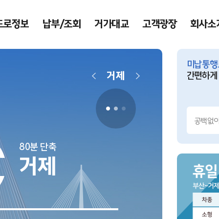
도로정보
납부/조회
거가대교
고객광장
회사소
미납통행
거제
간편하게
today
2026.08
오늘은 홍
월요일, 공
80분 단축
거제