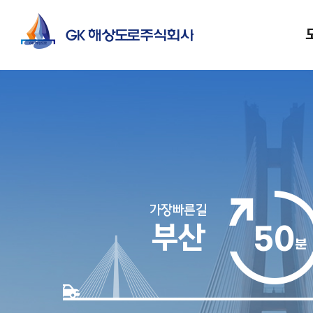
가장빠른길
부산
50
분