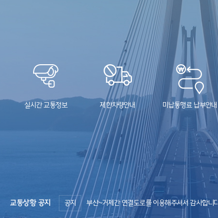
실시간 교통정보
제한차량안내
미납통행료 납부안내
미디어글라스 / 어린왕자 포토존
부산광역시 강서구 거가대로 2571 가덕휴게소
거가대교의 야경과 함께 화려한 미디어아트를
부산~거제간 연결도로 
감상해보세요. 어린왕자 포토존에서 사진은 필수!
감상해보세요.
공지
도로상황 문의전화 1433-45
교통상황 공지
공지
부산~거제간 연결도로를 이용해주셔서 감사합니다