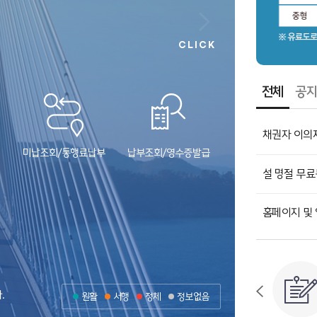
CLICK
전체
공
채권자 이의제출
미납조회/통행료납부
납부조회/영수증발급
설 명절 무료
홍보영상
가덕휴게소
경상남도
거가대교를 
부산광역시 강서구 거가대로 2571 가덕휴게소
공식 홍보영상을
각종 포토존과 홍보전시관, 조각공원, 산책로 등
볼거리가 가득한 가덕휴게소로 놀러오세요!
및 휴식공간
홈페이지 및 일
.
원활
서행
정체
정보없음