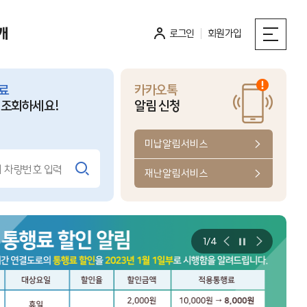
개
로그인
회원가입
료
카카오톡
 조회하세요!
알림 신청
.07
미납알림서비스
홍보전시관
보전시관
개관일
입니다.
온라인 VR관람
재난알림서비스
휴일 휴관
바로가기
1/4