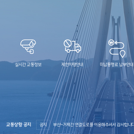
실시간 교통정보
제한차량안내
미납통행료 납부안내
미디어글라스 / 어린왕자 포토존
홍보영
부산광역시 강서구 거가대로 2571 가덕휴게소
거가대교의 야경과 함께 화려한 미디어아트를
부산~거제간 연결도로 공식 홍
감상해보세요. 어린왕자 포토존에서 사진은 필수!
감상해보세요.
공지
도로상황 문의전화 1433-45
교통상황 공지
공지
부산~거제간 연결도로를 이용해주셔서 감사합니다