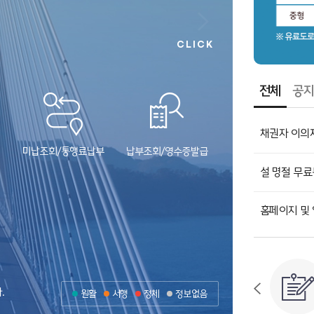
CLICK
전체
공
채권자 이의제출
미납조회/통행료납부
납부조회/영수증발급
설 명절 무료
상
가덕휴게소
경상남도 거제시
부산광역시 강서구 거가대로 2571 가덕휴게소
거가대교를 한눈에
보영상을
각종 포토존과 홍보전시관, 조각공원, 산책로 등
볼거리가 가득한 가덕휴게소로 놀러오세요!
및 휴식공간이 마
홈페이지 및 일
.
원활
서행
정체
정보없음