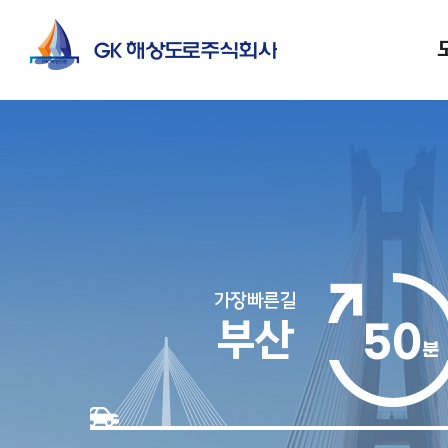
가장빠른길
부산
50
분