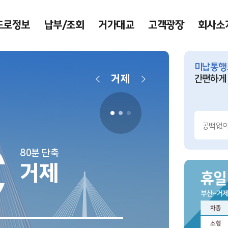
도로정보
납부/조회
거가대교
고객광장
회사소
미납통행
거제
간편하게
today
2026.08
오늘은 홍
월요일, 공
80분 단축
거제