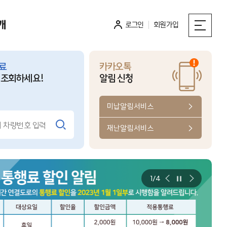
개
로그인
회원가입
료
카카오톡
 조회하세요!
알림 신청
.08
미납알림서비스
홍보전시관
보전시관
개관일
입니다.
온라인 VR관람
재난알림서비스
휴일 휴관
바로가기
1/4